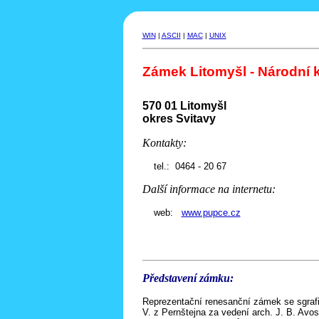
WIN
|
ASCII
|
MAC
|
UNIX
Zámek Litomyšl - Národní 
570 01 Litomyšl
okres Svitavy
Kontakty:
tel.: 0464 - 20 67
Další informace na internetu:
web:
www.pupce.cz
Představení zámku:
Reprezentační renesanční zámek se sgrafi
V. z Pernštejna za vedení arch. J. B. Avost