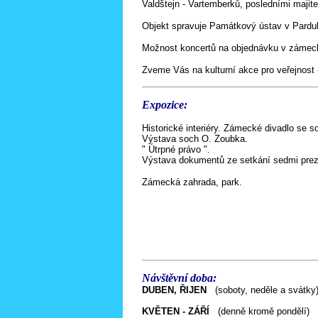
Valdštejn - Vartemberků, posledními majite
Objekt spravuje Památkový ústav v Pardub
Možnost koncertů na objednávku v zámeck
Zveme Vás na kulturní akce pro veřejnost 
Expozice:
Historické interiéry. Zámecké divadlo se s
Výstava soch O. Zoubka.
" Útrpné právo ".
Výstava dokumentů ze setkání sedmi pre
Zámecká zahrada, park.
Návštěvní doba:
DUBEN, ŘIJEN
(soboty, neděle a svátk
KVĚTEN - ZÁŘÍ
(denně kromě pondělí)