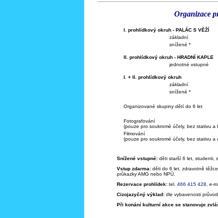
Organizace
p
I. prohlídkový okruh - PALÁC S VĚŽÍ
základní
snížené *
II. prohlídkový okruh - HRADNÍ KAPLE
(
jednotné vstupné
I. + II. prohlídkový okruh
základní
snížené *
Organizované skupiny dětí do 6 let
Fotografování
(pouze pro soukromé účely, bez stativu a 
Filmování
(pouze pro soukromé účely, bez stativu a 
Snížené vstupné:
děti starší 6 let, studenti,
Vstup zdarma:
děti do 6 let, zdravotně těžc
průkazky AMG nebo NPÚ.
Rezervace prohlídek:
tel.
466 415 428
, e-m
Cizojazyčný výklad:
dle vybavenosti průvod
Při konání kulturní akce se stanovuje zvlá