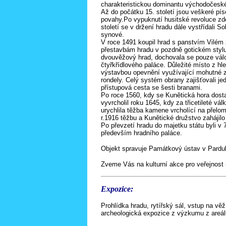
charakteristickou dominantu východočeské
Až do počátku 15. století jsou veškeré p
povahy.Po vypuknutí husitské revoluce zde
století se v držení hradu dále vystřídali S
synové.
V roce 1491 koupil hrad s panstvím Vilém 
přestavbám hradu v pozdně gotickém stylu
dvouvěžový hrad, dochovala se pouze válco
čtyřkřídlového paláce. Důležité místo z hl
výstavbou opevnění využívající mohutné z
rondely. Celý systém obrany zajišťovali je
přístupová cesta se šesti branami.
Po roce 1560, kdy se Kunětická hora dosta
vyvrcholil roku 1645, kdy za třicetileté v
urychlila těžba kamene vrcholící na přelom
r.1916 těžbu a Kunětické družstvo zahájil
Po převzetí hradu do majetku státu byli v 
především hradního paláce.
Objekt spravuje Památkový ústav v Pardub
Zveme Vás na kulturní akce pro veřejnost 
Expozice:
Prohlídka hradu, rytířský sál, vstup na věž
archeologická expozice z výzkumu z areálu