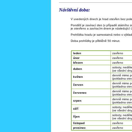
Návštěvní doba:
V uvedených dnech je hrad otevřen bez pole
Pondělí je zavírací den (v případě státního s
je otevřeno a zavíracím dnem je následující ú
Prohlídka hradu je samostatná nebo s výkla
Doba prohlídky je přibližně 50 minut.
leden
zavřeno
únor
zavřeno
březen
zavřeno
soboty, neděle
duben
(ve všední dny
denně mimo p
květen
(pokladna otev
denně mimo p
červen
(pokladna otev
denně mimo p
červenec
(pokladna otev
denně mimo p
srpen
(pokladna otev
soboty, neděle
září
(ve všední dny
soboty, neděle
říjen
(ve všední dny
listopad
zavřeno
prosinec
zavřeno